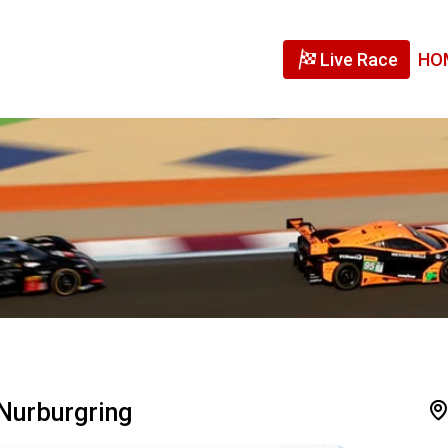
Live Race
HO
 Nurburgring