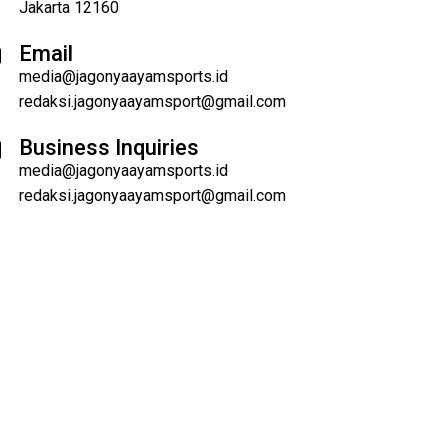
Jakarta 12160
Email
media@jagonyaayamsports.id
redaksi.jagonyaayamsport@gmail.com
Business Inquiries
media@jagonyaayamsports.id
redaksi.jagonyaayamsport@gmail.com