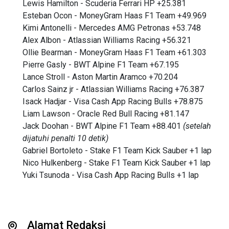
Lewis Hamilton - Scuderia Ferrari HP +25.381
Esteban Ocon - MoneyGram Haas F1 Team +49.969
Kimi Antonelli - Mercedes AMG Petronas +53.748
Alex Albon - Atlassian Williams Racing +56.321
Ollie Bearman - MoneyGram Haas F1 Team +61.303
Pierre Gasly - BWT Alpine F1 Team +67.195
Lance Stroll - Aston Martin Aramco +70.204
Carlos Sainz jr - Atlassian Williams Racing +76.387
Isack Hadjar - Visa Cash App Racing Bulls +78.875
Liam Lawson - Oracle Red Bull Racing +81.147
Jack Doohan - BWT Alpine F1 Team +88.401
(setelah
dijatuhi penalti 10 detik)
Gabriel Bortoleto - Stake F1 Team Kick Sauber +1 lap
Nico Hulkenberg - Stake F1 Team Kick Sauber +1 lap
Yuki Tsunoda - Visa Cash App Racing Bulls +1 lap
Alamat Redaksi