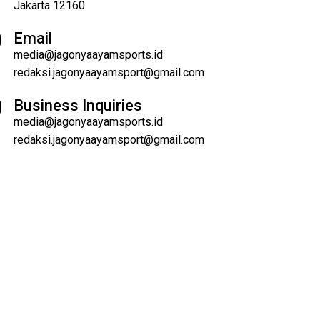
Jakarta 12160
Email
media@jagonyaayamsports.id
redaksi.jagonyaayamsport@gmail.com
Business Inquiries
media@jagonyaayamsports.id
redaksi.jagonyaayamsport@gmail.com